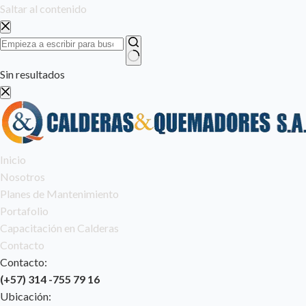
Saltar al contenido
Sin resultados
Inicio
Nosotros
Planes de Mantenimiento
Portafolio
Capacitación en Calderas
Contacto
Contacto:
(+57) 314 -755 79 16
Ubicación: