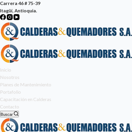
​Carrera 46 # 75-39
Itagüí, Antioquia.
Inicio
Nosotros
Planes de Mantenimiento
Portafolio
Capacitación en Calderas
Contacto
Buscar