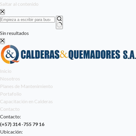
Saltar al contenido
Sin resultados
Inicio
Nosotros
Planes de Mantenimiento
Portafolio
Capacitación en Calderas
Contacto
Contacto:
(+57) 314 -755 79 16
Ubicación: