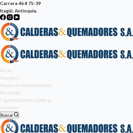
​Carrera 46 # 75-39
Itagüí, Antioquia.
Inicio
Nosotros
Planes de Mantenimiento
Portafolio
Capacitación en Calderas
Contacto
Buscar